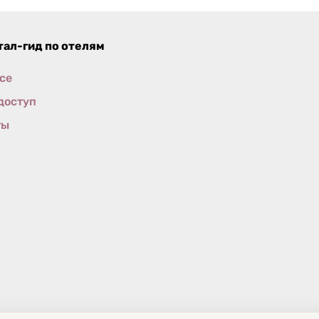
ал-гид по отелям
се
доступ
ты