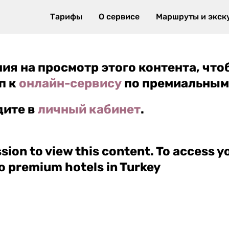
Тарифы
О сервисе
Маршруты и экск
ения на просмотр этого контента, чт
п к
онлайн-сервису
по премиальным 
дите в
личный кабинет
.
ssion to view this content. To access 
o premium hotels in Turkey